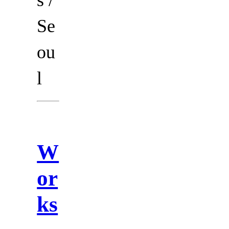
Se
ou
l
W
or
ks